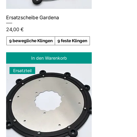
Ersatzscheibe Gardena
Preis
24,00 €
9 bewegliche Klingen
9 feste Klingen
In den Warenkorb
Ersatzteil