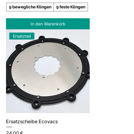
9 bewegliche Klingen
9 feste Klingen
In den Warenkorb
Ersatzteil
Ersatzscheibe Ecovacs
Preis
24,00 €