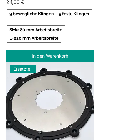
Preis
24,00 €
9 bewegliche Klingen
9 feste Klingen
SM=180 mm Arbeitsbreite
L=220 mm Arbeitsbreite
In den Warenkorb
Ersatzteil