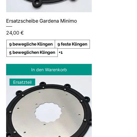
Ersatzscheibe Gardena Minimo
Preis
24,00 €
9 bewegliche Klingen
9 feste Klingen
5 beweglichen Klingen
+1
In den Warenkorb
Ersatzteil