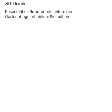
3D-Druck
Rasenmäher-Roboter erleichtern die
Gartenpflege erheblich: Sie mähen
selbstständig, sparen Zeit und sorgen
bei regelmäßiger Nutzung für ein
gleichmäßiges Schnittbild. Damit ein
Mähroboter dauerhaft zuverlässig
arbeitet, sind passende Zubehörteile
und Ersatzteile für Rasenmäher-
Roboter besonders wichtig. In dieser
Kategorie finden Sie durchdachte
Lösungen für Wartung, Reparatur und
Optimierung Ihres Mähroboters.
Passende Ersatzteile für den
täglichen Einsatz
Ein Rasenmäher-Roboter ist im
Garten laufend unterschiedlichen
Belastungen ausgesetzt. Feuchtigkeit,
Schmutz, Grasreste, Unebenheiten
und mechanische Beanspruchung