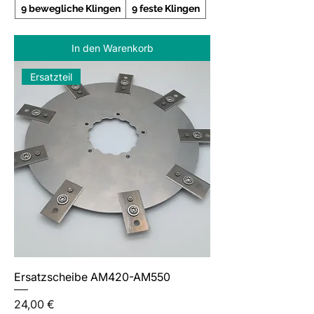
9 bewegliche Klingen
9 feste Klingen
In den Warenkorb
Ersatzteil
Ersatzscheibe AM420-AM550
Preis
24,00 €