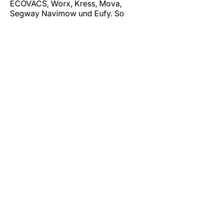
ECOVACS, Worx, Kress, Mova,
Segway Navimow und Eufy. So
können Sie gezielt nach passendem
Zubehör für Ihren Mähroboter suchen
und die richtige Lösung für Ihr Gerät
finden.
Bitte achten Sie bei der Auswahl
immer auf die jeweilige
Produktbeschreibung und
Modellkompatibilität. Gerade bei
Rasenmäher-Robotern unterscheiden
sich Maße, Befestigungen und
technische Anforderungen je nach
Hersteller und Modell.
Entdecken Sie das Neueste in Sachen