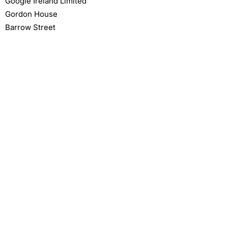
Google Ireland Limited
Gordon House
Barrow Street
Dublin 4
Irland
Weitere Informationen:
https://policies.google.com/privacy
9. Cookies und Consent-
Banner
Unsere Website verwendet Cookies.
Technisch notwendige Cookies werden
auf Grundlage von Art. 6 Abs. 1 lit. f
DSGVO gespeichert.