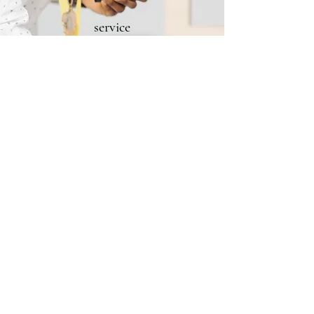
service
Always ready
Entdecken Sie das Neueste in Sachen
Rasenmäher-Tuning und nützliches Zubehör
für Ihre Armbrust. Ihre Anlaufstelle für
trendige, hochwertige Produkte, die Ihren
Alltag bereichern
KONTAKT