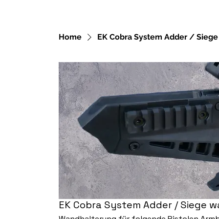
Home
EK Cobra System Adder / Siege 
EK Cobra System Adder / Siege wa
Wandhalterung für folgende Pistolen Armb