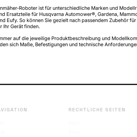
mäher-Roboter ist für unterschiedliche Marken und Modellr
und Ersatzteile für Husqvarna Automower®, Gardena, Mamm
 Eufy. So können Sie gezielt nach passendem Zubehör für
 Ihr Gerät finden.
 immer auf die jeweilige Produktbeschreibung und Modellkomp
en sich Maße, Befestigungen und technische Anforderungen 
AVIGATION
RECHTLICHE SEITEN
rt
Start
op
Shop