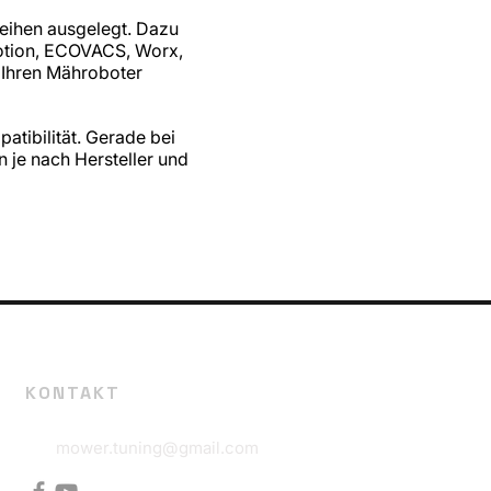
eihen ausgelegt. Dazu
otion, ECOVACS, Worx,
 Ihren Mähroboter
atibilität. Gerade bei
je nach Hersteller und
KONTAKT
mower.tuning@gmail.com