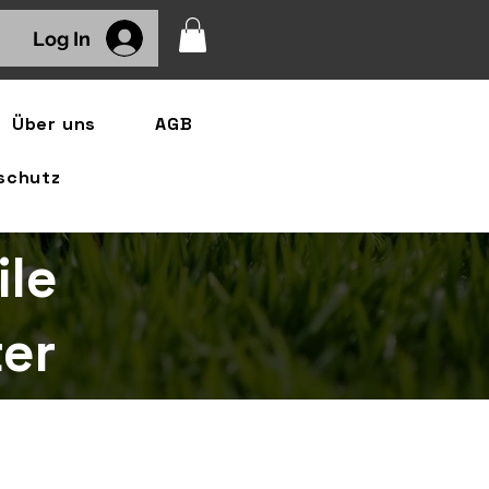
Log In
Über uns
AGB
schutz
ile
er