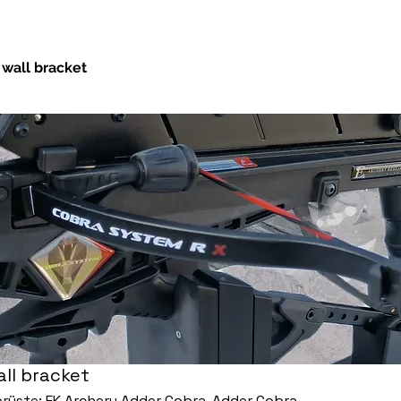
wall bracket
ll bracket
rüste: EK Archery Adder Cobra, Adder Cobra