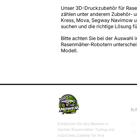
Unser 3D-Druckzubehör für Rasen
zählen unter anderem Zubehör- 
Kress, Mova, Segway Navimow und
suchen und die richtige Lösung für
Bitte achten Sie bei der Auswahl
Rasenmäher-Robotern unterscheid
Modell.
N
Sta
Entdecken Sie das Neueste in
Sachen Rasenmäher-Tuning und
Sh
nützliches Zubehör für Ihre