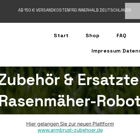
AB 150 € VERSANDKOSTENFREI INNERHALB DEUTSCHLANDS
Start
Shop
FAQ
Impressum Daten
Zubehör & Ersatzte
Rasenmäher-Robot
Hier gelangen Sie zur neuen Plattform
www.armbrust-zubehoer.de