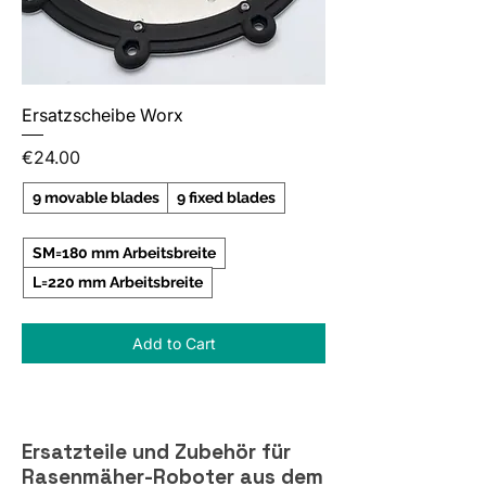
Ersatzscheibe Worx
Price
€24.00
9 movable blades
9 fixed blades
SM=180 mm Arbeitsbreite
L=220 mm Arbeitsbreite
Add to Cart
Ersatzteile und Zubehör für
Rasenmäher-Roboter aus dem