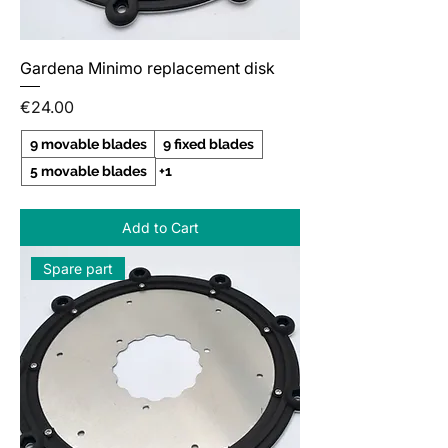
Gardena Minimo replacement disk
Price
€24.00
9 movable blades
9 fixed blades
5 movable blades
+1
Add to Cart
Spare part