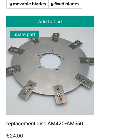
9 movable blades
9 fixed blades
Add to Cart
Spare part
replacement disc AM420-AM550
Price
€24.00