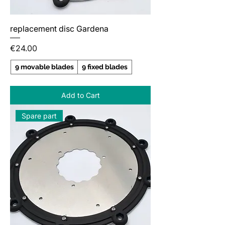
replacement disc Gardena
Price
€24.00
9 movable blades
9 fixed blades
Add to Cart
Spare part