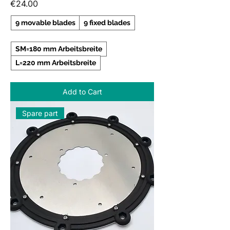
Price
€24.00
9 movable blades
9 fixed blades
SM=180 mm Arbeitsbreite
L=220 mm Arbeitsbreite
Add to Cart
Spare part