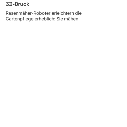
3D-Druck
Rasenmäher-Roboter erleichtern die
Gartenpflege erheblich: Sie mähen
selbstständig, sparen Zeit und sorgen
bei regelmäßiger Nutzung für ein
gleichmäßiges Schnittbild. Damit ein
Mähroboter dauerhaft zuverlässig
arbeitet, sind passende Zubehörteile
und Ersatzteile für Rasenmäher-
Roboter besonders wichtig. In dieser
Kategorie finden Sie durchdachte
Lösungen für Wartung, Reparatur und
Optimierung Ihres Mähroboters.
Passende Ersatzteile für den
täglichen Einsatz
Ein Rasenmäher-Roboter ist im
Garten laufend unterschiedlichen
Belastungen ausgesetzt. Feuchtigkeit,
Schmutz, Grasreste, Unebenheiten
und mechanische Beanspruchung