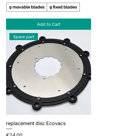
9 movable blades
9 fixed blades
Add to Cart
Spare part
replacement disc Ecovacs
Price
€24.00