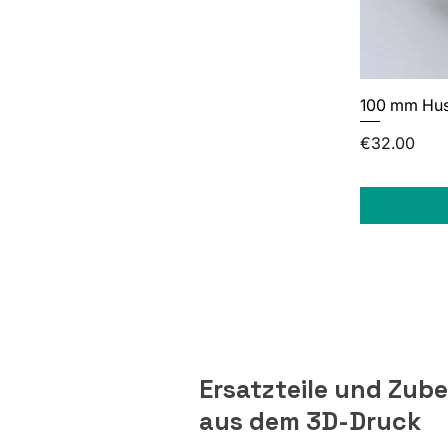
100 mm Hus
Price
€32.00
Ersatzteile und Zub
aus dem 3D-Druck