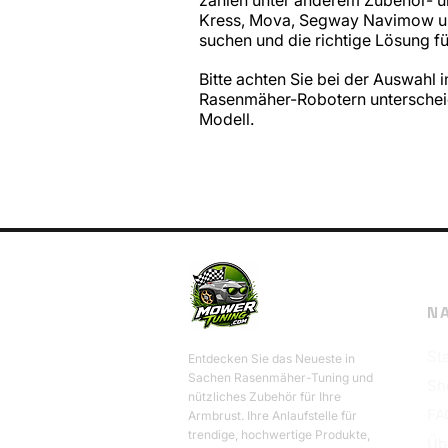
Kress, Mova, Segway Navimow und
suchen und die richtige Lösung für
Bitte achten Sie bei der Auswahl
Rasenmäher-Robotern unterscheid
Modell.
N
Sta
Entdecken Sie das Neueste in
Sachen Rasenmäher-Tuning und
Sh
nützliches Zubehör für Ihre
FA
Armbrust. Ihre Anlaufstelle für
trendige, hochwertige Produkte,
Üb