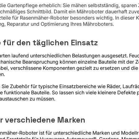
ie Gartenpflege erheblich: Sie mähen selbstständig, sparen 
chmäßiges Schnittbild. Damit ein Mähroboter dauerhaft zuver
teile für Rasenmäher-Roboter besonders wichtig. In dieser K
g, Reparatur und Optimierung Ihres Mähroboters.
 für den täglichen Einsatz
rten laufend unterschiedlichen Belastungen ausgesetzt. Feuc
hanische Beanspruchung können einzelne Bauteile mit der Ze
abei, verschlissene Komponenten gezielt zu ersetzen und die
en.
Sie Zubehör für typische Einsatzbereiche wie Räder, Laufräd
e funktionale Bauteile. So lassen sich viele kleinere Defekte
 austauschen zu müssen.
r verschiedene Marken
mäher-Roboter ist für unterschiedliche Marken und Modellr
und Ersatzteile für Husqvarna Automower®, Gardena, Mamm