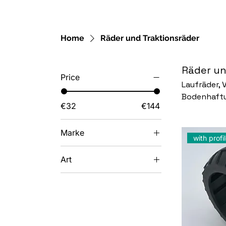
Home
Räder und Traktionsräder
Räder un
Price
Laufräder, 
Bodenhaft
€32
€144
Marke
with profi
Gardena
Art
Husqvarna Automower
Räder und
Traktionsräder