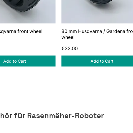
qvarna front wheel
80 mm Husqvarna / Gardena fro
wheel
Price
€32.00
Add to Cart
Add to Cart
ehör für Rasenmäher-Roboter