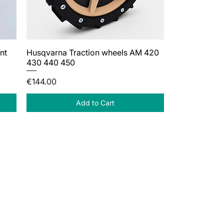
nt
Husqvarna Traction wheels AM 420
430 440 450
Price
€144.00
Add to Cart