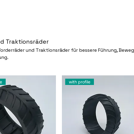
d Traktionsräder
Vorderräder und Traktionsräder für bessere Führung, Bewe
ung.
le
with profile