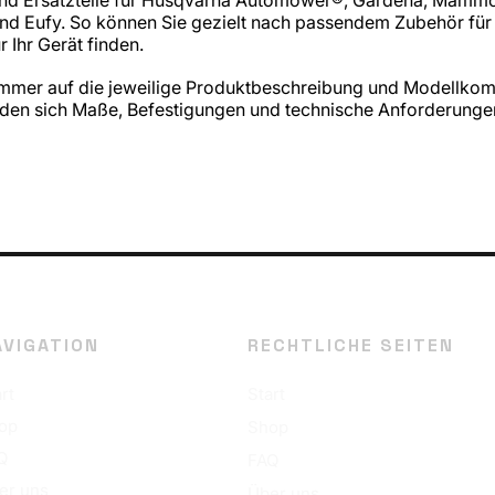
 Eufy. So können Sie gezielt nach passendem Zubehör für
 Ihr Gerät finden.
 immer auf die jeweilige Produktbeschreibung und Modellkomp
en sich Maße, Befestigungen und technische Anforderungen 
AVIGATION
RECHTLICHE SEITEN
rt
Start
op
Shop
Q
FAQ
er uns
Über uns