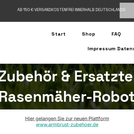
AB 150 € VERSANDKOSTENFREI INNERHALB DEUTSCHLANDS
Start
Shop
FAQ
Impressum Daten
Zubehör & Ersatzte
Rasenmäher-Robot
Hier gelangen Sie zur neuen Plattform
www.armbrust-zubehoer.de