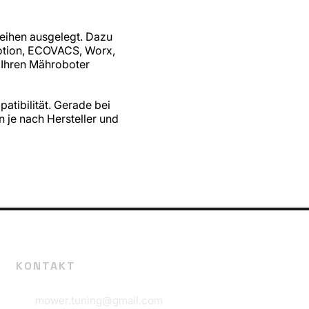
eihen ausgelegt. Dazu
otion, ECOVACS, Worx,
 Ihren Mähroboter
atibilität. Gerade bei
je nach Hersteller und
KONTAKT
mower.tuning@gmail.com