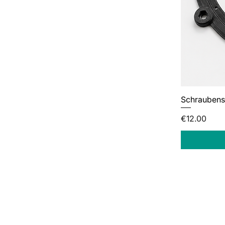
Schraubense
Price
€12.00