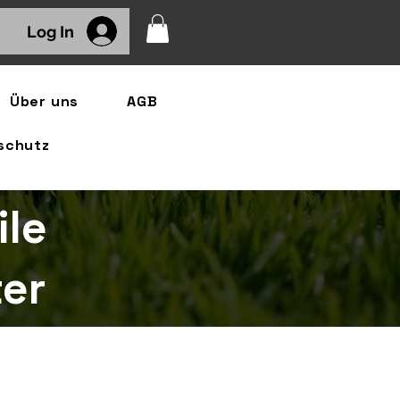
Log In
Über uns
AGB
schutz
ile
er