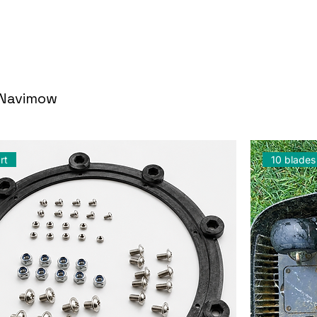
Navimow
rt
10 blades 