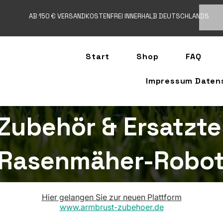
AB 150 € VERSANDKOSTENFREI INNERHALB DEUTSCHLANDS
Start
Shop
FAQ
Impressum Daten
Zubehör & Ersatzte
Rasenmäher-Robot
Hier gelangen Sie zur neuen Plattform
www.armbrust-zubehoer.de