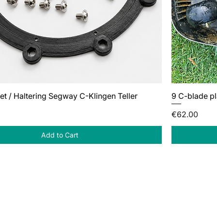
t / Haltering Segway C-Klingen Teller
9 C-blade p
Price
€62.00
Add to Cart