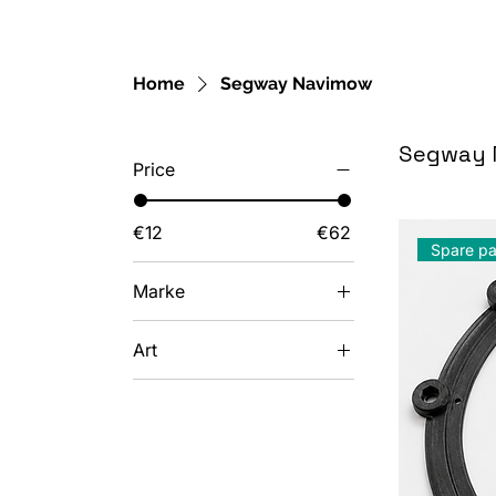
Home
Segway Navimow
Segway 
Price
€12
€62
Spare pa
Marke
Segway Navimow
Art
Klingenteller und
Schneidteller
Schrauben und
Kleinteile