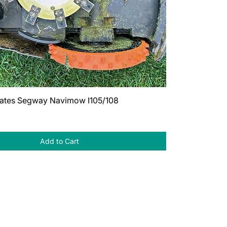
lates Segway Navimow I105/108
Add to Cart