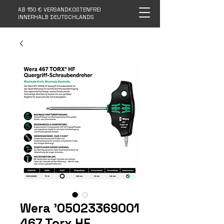
AB 150 € VERSANDKOSTENFREI
INNERHALB DEUTSCHLANDS
Wera '05023369001
467 Torx HF