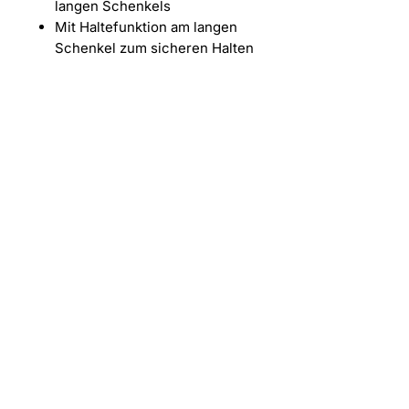
langen Schenkels
Mit Haltefunktion am langen
Schenkel zum sicheren Halten
der Schraube auf dem
Werkzeug
Entdecken Sie das Neueste in Sachen
Rasenmäher-Tuning und nützliches Zubehör
für Ihre Armbrust. Ihre Anlaufstelle für
trendige, hochwertige Produkte, die Ihren
Alltag bereichern
KONTAKT